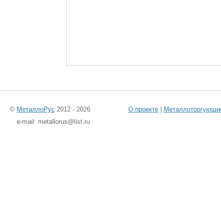
©
МеталлоРус
2012 - 2026
О проекте
|
Металлоторгующи
e-mail: metallorus@list.ru