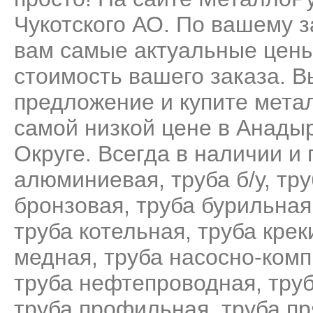
Чукотского АО. По вашему 
вам самые актуальные цены
стоимость вашего заказа. 
предложение и купите мета
самой низкой цене в Анады
Округе. Всегда в наличии и 
алюминиевая
,
труба б/у
,
тру
бронзовая
,
труба бурильная
труба котельная
,
труба крек
медная
,
труба насосно-ком
труба нефтепроводная
,
тру
труба профильная
,
труба п