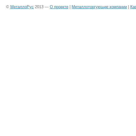
©
МеталлоРус
2013 —
О проекте
|
Металлоторгующие компании
|
Ка