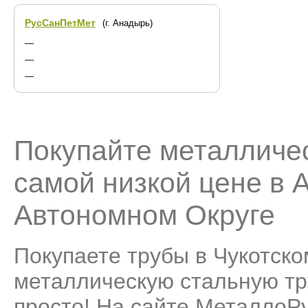
РусСанПетМет
(г. Анадырь)
—
—
—
Покупайте металличес
самой низкой цене в 
Автономном Округе
Покупаете трубы в Чукотск
металлическую стальную тру
просто! На сайте МеталлоР