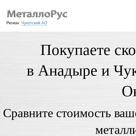
Регион:
Чукотский АО
Покупаете ск
в Анадыре и Чу
О
Сравните стоимость ваше
металл